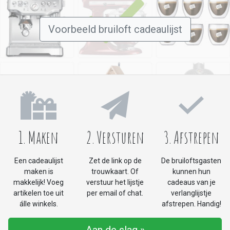
Voorbeeld bruiloft cadeaulijst
1. Maken
2. Ver
sturen
3. Af
strepen
Een cadeaulijst
Zet de link op de
De bruilofts
gasten
maken is
trouwkaart. Of
kunnen hun
makkelijk! Voeg
verstuur het lijstje
cadeaus van je
artikelen toe uit
per email of chat.
verlanglijstje
álle winkels.
afstrepen. Handig!